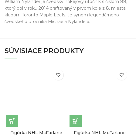
William Nylander je švédsky hokejový útočník s číslom 88,
ktorý bol v roku 2014 draftovaný v prvom kole z 8. miesta
klubom Toronto Maple Leafs. Je synom legendárneho
švédskeho útočníka Michaela Nylandera.
SÚVISIACE PRODUKTY
Figúrka NHL McFarlane
Figúrka NHL McFarlane