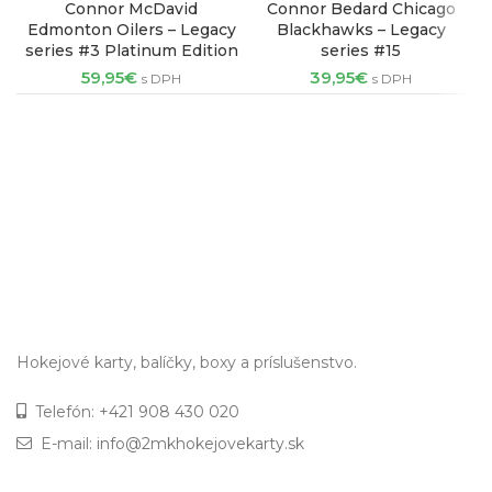
Connor McDavid
Connor Bedard Chicago
Edmonton Oilers – Legacy
Blackhawks – Legacy
series #3 Platinum Edition
series #15
59,95
€
39,95
€
s DPH
s DPH
Hokejové karty, balíčky, boxy a príslušenstvo.
Telefón:
+421 908 430 020
E-mail:
info@2mkhokejovekarty.sk