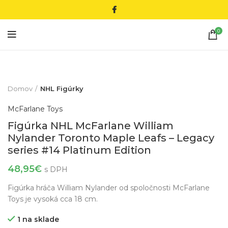
0
Domov
NHL Figúrky
McFarlane Toys
Figúrka NHL McFarlane William
Nylander Toronto Maple Leafs – Legacy
series #14 Platinum Edition
48,95
€
s DPH
Figúrka hráča William Nylander od spoločnosti McFarlane
Toys je vysoká cca 18 cm.
1 na sklade