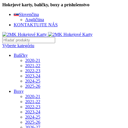
Hokejové karty, balíčky, boxy a príslušenstvo
Slovenčina
Angličtina
KONTAKTUJTE NÁS
Vyberte kategóriu
Balíčky
2020-21
2021-22
2022-23
2023-24
2024-25
2025-26
Boxy
2020-21
2021-22
2022-23
2023-24
2024-25
2025-26
2026-27