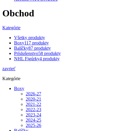
Obchod
Kategórie
Všetky
produkty
Boxy
117 produkty
Balíčky
87 produkty
Príslušenstvo
58 produkty
NHL Figúrky
4 produkty
zavrieť
Kategórie
Boxy
2026-27
2020-21
2021-22
2022-23
2023-24
2024-25
2025-26
Balíčky