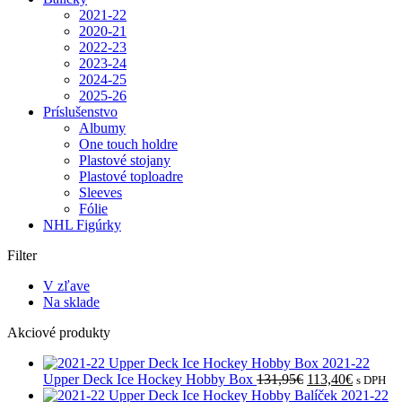
2021-22
2020-21
2022-23
2023-24
2024-25
2025-26
Príslušenstvo
Albumy
One touch holdre
Plastové stojany
Plastové toploadre
Sleeves
Fólie
NHL Figúrky
Filter
V zľave
Na sklade
Akciové produkty
2021-22
Pôvodná
Aktuáln
Upper Deck Ice Hockey Hobby Box
131,95
€
113,40
€
s DPH
cena
cena
2021-22