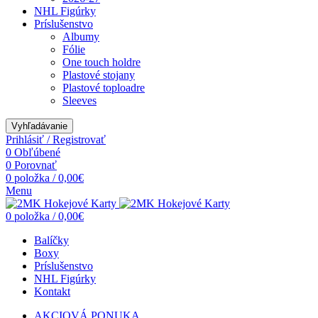
NHL Figúrky
Príslušenstvo
Albumy
Fólie
One touch holdre
Plastové stojany
Plastové toploadre
Sleeves
Vyhľadávanie
Prihlásiť / Registrovať
0
Obľúbené
0
Porovnať
0
položka
/
0,00
€
Menu
0
položka
/
0,00
€
Balíčky
Boxy
Príslušenstvo
NHL Figúrky
Kontakt
AKCIOVÁ PONUKA