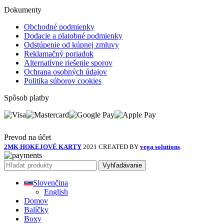
Dokumenty
Obchodné podmienky
Dodacie a platobné podmienky
Odstúpenie od kúpnej zmluvy
Reklamačný poriadok
Alternatívne riešenie sporov
Ochrana osobných údajov
Politika súborov cookies
Spôsob platby
Prevod na účet
2MK HOKEJOVÉ KARTY
2021 CREATED BY
vega solutions
.
Vyhľadávanie
Slovenčina
English
Domov
Balíčky
Boxy