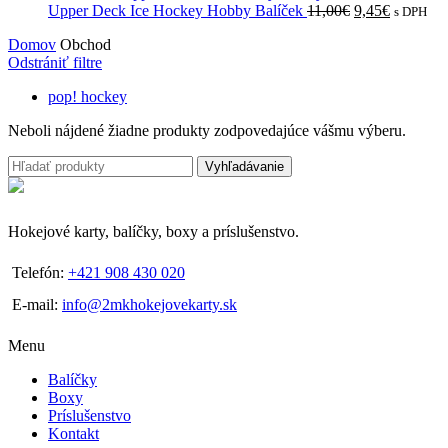
bola:
Pôvodná
Aktuálna
je:
Upper Deck Ice Hockey Hobby Balíček
11,00
€
9,45
€
s DPH
131,95€.
cena
cena
113,40€.
Domov
Obchod
bola:
je:
Odstrániť filtre
11,00€.
9,45€.
pop! hockey
Neboli nájdené žiadne produkty zodpovedajúce vášmu výberu.
Vyhľadávanie
Hokejové karty, balíčky, boxy a príslušenstvo.
Telefón:
+421 908 430 020
E-mail:
info@2mkhokejovekarty.sk
Menu
Balíčky
Boxy
Príslušenstvo
Kontakt